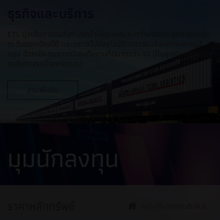
ธุรกิจและบริการ
ETL มุ่งเน้นการขนส่งทางรถข้ามพรมแดนระหว่างจีนและภูมิภาคเอเชีย
ตะวันออกเฉียงใต้ และขยายไปยังยุโรปผ่านการขนส่งหลากหลายรูป
แบบ ด้วยประสบการณ์ของทีมงานที่มีมากกว่า 10 ปีในอุตสาหกรรมการ
ขนส่งทางรถข้ามพรมแดน
อ่านเพิ่มเติม
มุมนักลงทุน
ราคาหลักทรัพย์
หน้าหลักนักลงทุนสัมพันธ์