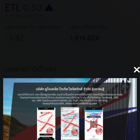
ETL
0.50
/
07 ส.ค. 69
17:03
เปลี่ยนแปลง (% เปลี่ยนแปลง) :
ปริมาณซื้อขาย (หุ้น) :
- (-%)
1,819,828
เอกสารดาวน์โหลด
หนังสือชี้ชวนเสนอขายหลัก
งบการเงิน
ทรัพย์
ไตรมาสที่ 1/2569