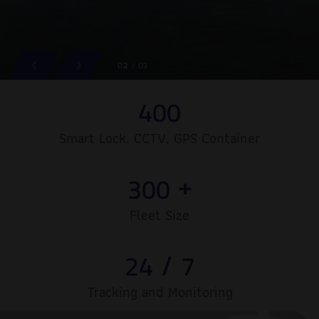
0
2
/
03
4
0
0
Smart Lock, CCTV, GPS Container
3
0
0
+
Fleet Size
2
4
7
/
Tracking and Monitoring