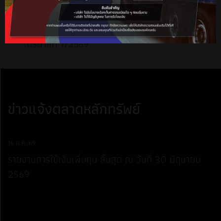
คำอธิบายและการ
วิเคราะห์ของฝ่ายจัดการ
ไตรมาสที่ 1/2569
ข่าวแจ้งตลาดหลักทรัพย์
16 ก.ค. 69
30
รายงานการใช้เงินเพิ่มทุน สิ้นสุด ณ วันที่ 30 มิถุนายน
แ
2569