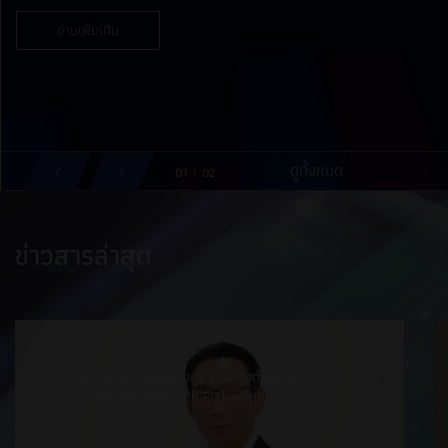
อ่านเพิ่มเติม
ดูทั้งหมด
0
1
/
02
ข่าวสารล่าสุด
24 มิ.ย. 69
แต่งตั้ง นายธเนศ เมฆินทรางกูร ขึ้นดำรงตำแหน่งกรรมการบริษัท
และประธานเจ้าหน้าที่บริหาร (CEO) คนใหม่