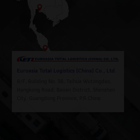
Euroasia Total Logistics (China) Co., Ltd.
8/F, Building No. 3B, Taihua Wutongdao,
Hangkong Road, Baoan District, Shenzhen
City, Guangdong Province, P.R.China